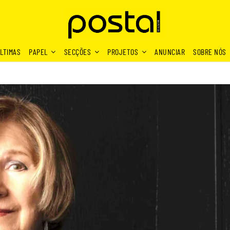
LTIMAS
PAPEL
SECÇÕES
PROJETOS
ANUNCIAR
SOBRE NÓS