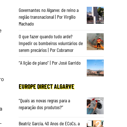
Governantes no Algarve: de reino a
região transnacional | Por Virgílio
Machado
e
O que fazer quando tudo arde?
Impedir os bombeiros voluntários de
serem precários | Por Cobramor
“A lição de piano” | Por José Garrido
ro
EUROPE DIRECT ALGARVE
“Quais as novas regras para a
reparação dos produtos?”
a
-
Beatriz Garcia, 40 Anos de ECoCs, a