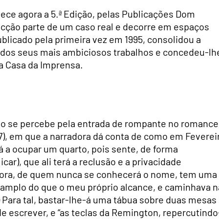
hece agora a 5.ª Edição, pelas Publicações Dom
acção parte de um caso real e decorre em espaços
blicado pela primeira vez em 1995, consolidou a
m dos seus mais ambiciosos trabalhos e concedeu-lh
da Casa da Imprensa.
como se percebe pela entrada de rompante no romance
. 7), em que a narradora dá conta de como em Feverei
á a ocupar um quarto, pois sente, de forma
ar), que ali terá a reclusão e a privacidade
adora, de quem nunca se conhecerá o nome, tem uma
s amplo do que o meu próprio alcance, e caminhava n
8) Para tal, bastar-lhe-á uma tábua sobre duas mesas
de escrever, e “as teclas da Remington, repercutindo