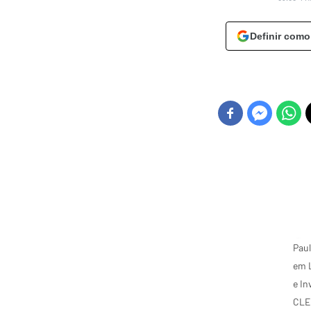
Definir como
Paul
em L
e In
CLE