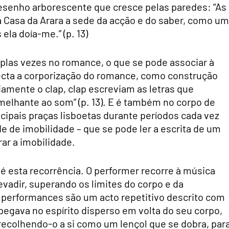
esenho arborescente que cresce pelas paredes: “As
 Casa da Arara a sede da acção e do saber, como u
la doía-me.” (p. 13)
tiplas vezes no romance, o que se pode associar à
ecta a corporização do romance, como construção
riamente o clap, clap escreviam as letras que
elhante ao som” (p. 13). E é também no corpo de
pais praças lisboetas durante períodos cada vez
de de imobilidade – que se pode ler a escrita de um
rar a imobilidade.
 é esta recorrência. O performer recorre à música
 evadir, superando os limites do corpo e da
 performances são um acto repetitivo descrito com
egava no espírito disperso em volta do seu corpo,
recolhendo-o a si como um lençol que se dobra, par