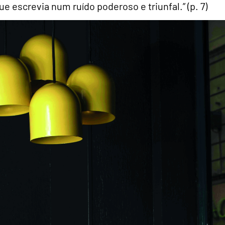
 escrevia num ruído poderoso e triunfal.” (p. 7)