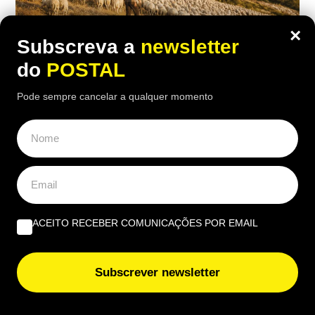
×
Subscreva a
newsletter
do
POSTAL
Pode sempre cancelar a qualquer momento
EUROPA
Nem aviões nem helicópteros: pastor
diz que a solução para os incêndios
está nos montes e “limpa mais do que
100 pessoas”
ACEITO RECEBER COMUNICAÇÕES POR EMAIL
17:00 5 Agosto, 2026
|
Rubén Gonçalves
Subscrever newsletter
Um pastor espanhol defende que o gado consegue
limpar os montes de forma mais eficaz do que
dezenas de trabalhadores