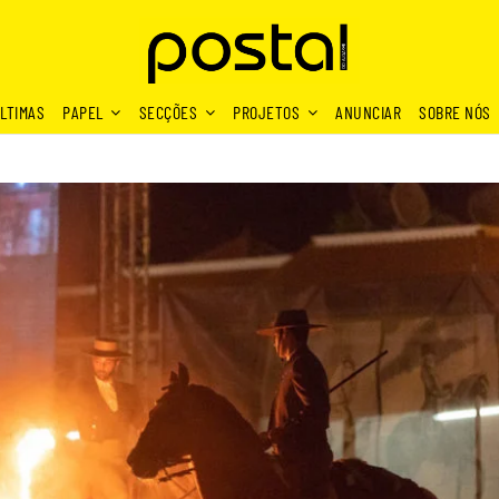
LTIMAS
PAPEL
SECÇÕES
PROJETOS
ANUNCIAR
SOBRE NÓS