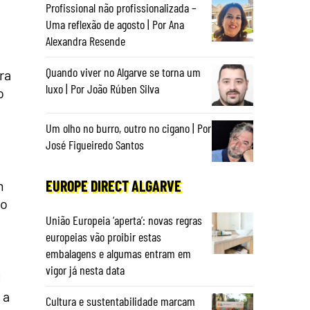
Profissional não profissionalizada –
Uma reflexão de agosto | Por Ana
Alexandra Resende
Quando viver no Algarve se torna um
ra
luxo | Por João Rúben Silva
o
Um olho no burro, outro no cigano | Por
José Figueiredo Santos
EUROPE DIRECT ALGARVE
m
do
União Europeia ‘aperta’: novas regras
europeias vão proibir estas
embalagens e algumas entram em
vigor já nesta data
l
 a
Cultura e sustentabilidade marcam