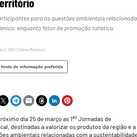
erritório
articipantes para as questões ambientais relacionad
ómica, enquanto fator de promoção turística
Março, 2022
|
Cristina Mendonça
 fonte de informação preferida
as
róximo dia 25 de março as 1
Jornadas de
al, destinadas a valorizar os produtos da região e a
stões ambientais relacionadas com a sustentabilidad