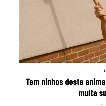
E
Tem ninhos deste animal
multa su
11:30 