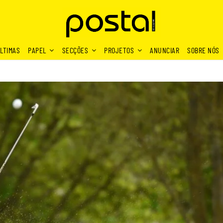
LTIMAS
PAPEL
SECÇÕES
PROJETOS
ANUNCIAR
SOBRE NÓS