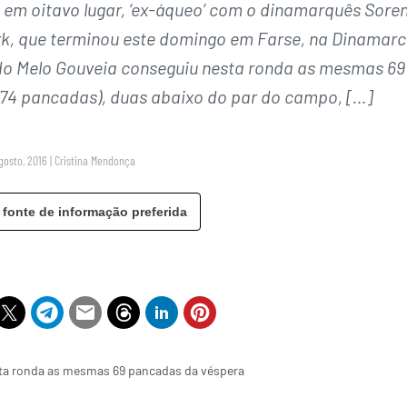
 em oitavo lugar, ‘ex-áqueo’ com o dinamarquês Sore
ark, que terminou este domingo em Farse, na Dinamarc
do Melo Gouveia conseguiu nesta ronda as mesmas 69
74 pancadas), duas abaixo do par do campo, […]
gosto, 2016
|
Cristina Mendonça
 fonte de informação preferida
sta ronda as mesmas 69 pancadas da véspera