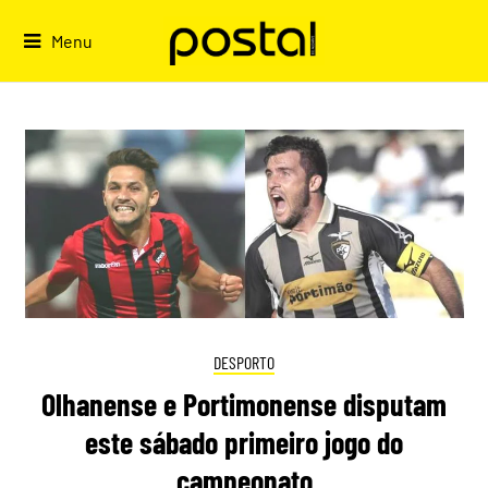
Skip
to
Menu
content
DESPORTO
Olhanense e Portimonense disputam
este sábado primeiro jogo do
campeonato