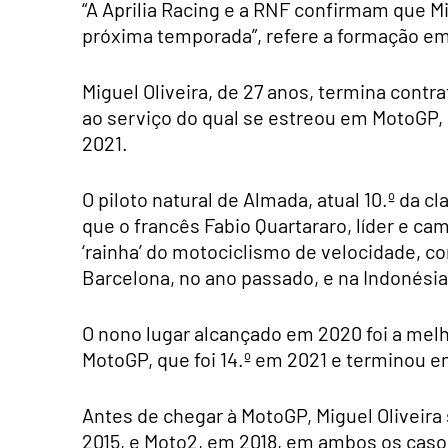
“A Aprilia Racing e a RNF confirmam que Mi
próxima temporada”, refere a formação e
Miguel Oliveira, de 27 anos, termina contr
ao serviço do qual se estreou em MotoGP, 
2021.
O piloto natural de Almada, atual 10.º da c
que o francês Fabio Quartararo, líder e ca
‘rainha’ do motociclismo de velocidade, c
Barcelona, no ano passado, e na Indonési
O nono lugar alcançado em 2020 foi a melho
MotoGP, que foi 14.º em 2021 e terminou em
Antes de chegar à MotoGP, Miguel Olivei
2015, e Moto2, em 2018, em ambos os casos