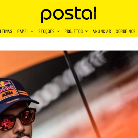
LTIMAS
PAPEL
SECÇÕES
PROJETOS
ANUNCIAR
SOBRE NÓS