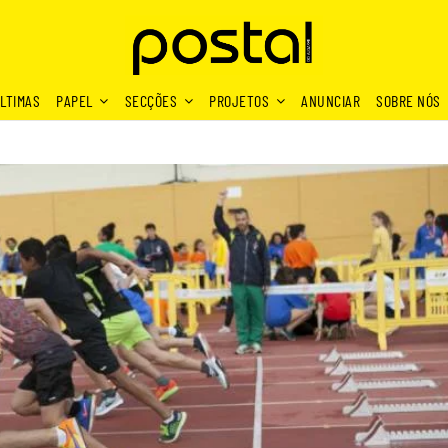
LTIMAS
PAPEL
SECÇÕES
PROJETOS
ANUNCIAR
SOBRE NÓS