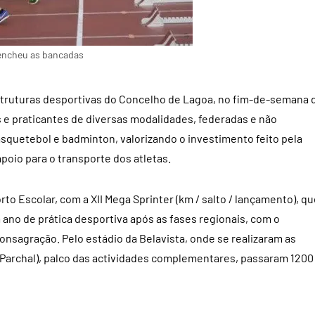
 encheu as bancadas
estruturas desportivas do Concelho de Lagoa, no fim-de-semana 
es e praticantes de diversas modalidades, federadas e não
squetebol e badminton, valorizando o investimento feito pela
oio para o transporte dos atletas.
o Escolar, com a XII Mega Sprinter (km / salto / lançamento), qu
ano de prática desportiva após as fases regionais, com o
nsagração. Pelo estádio da Belavista, onde se realizaram as
Parchal), palco das actividades complementares, passaram 1200