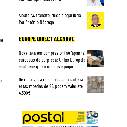
Albufeira, trânsito, ruído e equilíbrio |
Por António Nóbrega
EUROPE DIRECT ALGARVE
de
Nova taxa em compras online ‘apanha’
europeus de surpresa: União Europeia
esclarece quem não deve pagar
Dê uma ‘vista de olhos’ à sua carteira:
e
estas moedas de 2€ podem valer até
4.500€