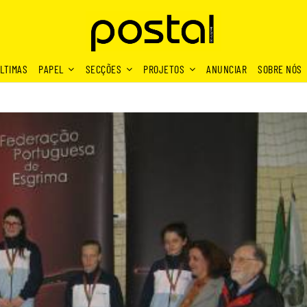
LTIMAS
PAPEL
SECÇÕES
PROJETOS
ANUNCIAR
SOBRE NÓS