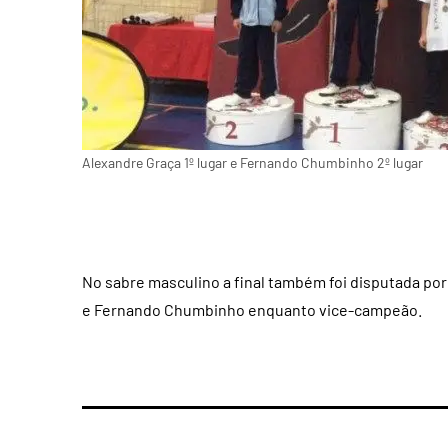
Alexandre Graça 1º lugar e Fernando Chumbinho 2º lugar
No sabre masculino a final também foi disputada por
e Fernando Chumbinho enquanto vice-campeão.