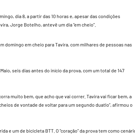
mingo, dia 8, a partir das 10 horas e, apesar das condições
vira, Jorge Botelho, antevê um dia “em cheio”.
r um domingo em cheio para Tavira, com milhares de pessoas nas
 Maio, seis dias antes do início da prova, com um total de 147
orra muito bem, que acho que vai correr. Tavira vai ficar bem, a
ar cheios de vontade de voltar para um segundo duatlo”, afirmou o
rrida e um de bicicleta BTT. O “coração” da prova tem como cenári