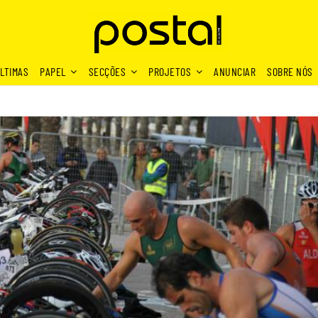
LTIMAS
PAPEL
SECÇÕES
PROJETOS
ANUNCIAR
SOBRE NÓS