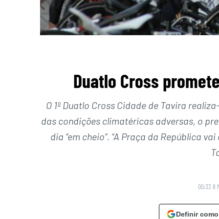
Duatlo Cross promete
O 1º Duatlo Cross Cidade de Tavira realiza-
das condições climatéricas adversas, o pr
dia “em cheio”. “A Praça da República va
T
00:33 8 
Definir como