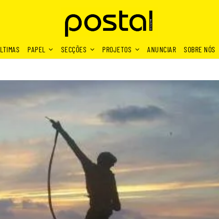
LTIMAS
PAPEL
SECÇÕES
PROJETOS
ANUNCIAR
SOBRE NÓS