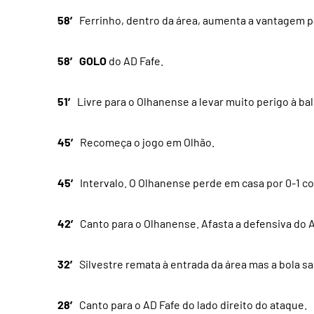
58′
Ferrinho, dentro da área, aumenta a vantagem pa
58′
GOLO
do AD Fafe.
51′
Livre para o Olhanense a levar muito perigo à bal
45′
Recomeça o jogo em Olhão.
45′
Intervalo. O Olhanense perde em casa por 0-1 co
42′
Canto para o Olhanense. Afasta a defensiva do A
32′
Silvestre remata à entrada da área mas a bola sai
28′
Canto para o AD Fafe do lado direito do ataque.