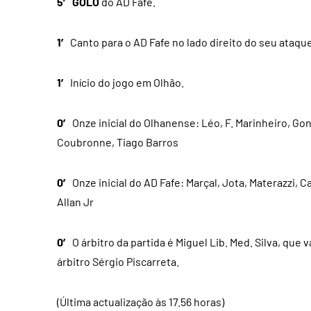
5′
GOLO
do AD Fafe.
1′
Canto para o AD Fafe no lado direito do seu ataque
1′
Início do jogo em Olhão.
0′
Onze inicial do Olhanense: Léo, F. Marinheiro, Gonz
Coubronne, Tiago Barros
0′
Onze inicial do AD Fafe: Marçal, Jota, Materazzi, 
Allan Jr
0′
O árbitro da partida é Miguel Lib. Med. Silva, que 
árbitro Sérgio Piscarreta.
(Última actualização às 17.56 horas)