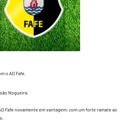
om o AD Fafe.
João Nogueira.
 o AD Fafe novamente em vantagem, com um forte ramate ao
o.