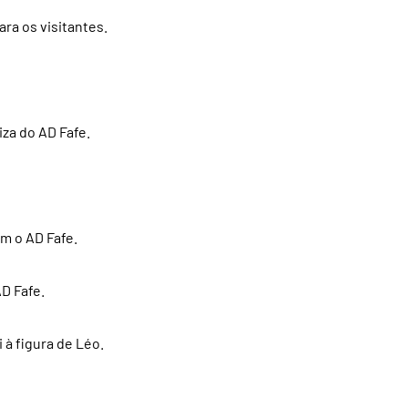
ra os visitantes.
iza do AD Fafe.
m o AD Fafe.
D Fafe.
 à figura de Léo.