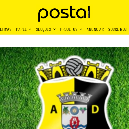
LTIMAS
PAPEL
SECÇÕES
PROJETOS
ANUNCIAR
SOBRE NÓS