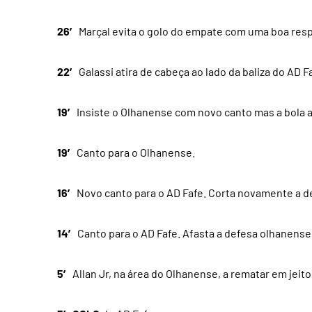
26′
Marçal evita o golo do empate com uma boa resp
22′
Galassi atira de cabeça ao lado da baliza do AD F
19′
Insiste o Olhanense com novo canto mas a bola 
19′
Canto para o Olhanense.
16′
Novo canto para o AD Fafe. Corta novamente a d
14′
Canto para o AD Fafe. Afasta a defesa olhanense
5′
Allan Jr, na área do Olhanense, a rematar em jeito