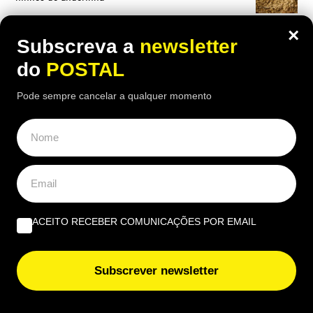
×
Subscreva a
newsletter
do
POSTAL
OPINIÃO
Pode sempre cancelar a qualquer momento
A marca Sporting em todo o mundo está a crescer atrás
de Ronaldo | Por Paulo Freitas do Amaral
Do amor ao ódio vai apenas um passo | Por Henrique
Dias Freire
ACEITO RECEBER COMUNICAÇÕES POR EMAIL
Albufeira, trânsito, ruído e equilíbrio | Por António
Nóbrega
Subscrever newsletter
EUROPE DIRECT ALGARVE