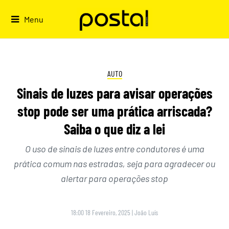
Skip
to
Menu
content
AUTO
Sinais de luzes para avisar operações
stop pode ser uma prática arriscada?
Saiba o que diz a lei
O uso de sinais de luzes entre condutores é uma
prática comum nas estradas, seja para agradecer ou
alertar para operações stop
18:00 18 Fevereiro, 2025
|
João Luís