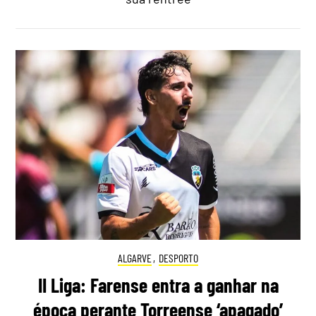
ALGARVE
,
DESPORTO
II Liga: Farense entra a ganhar na
época perante Torreense ‘apagado’