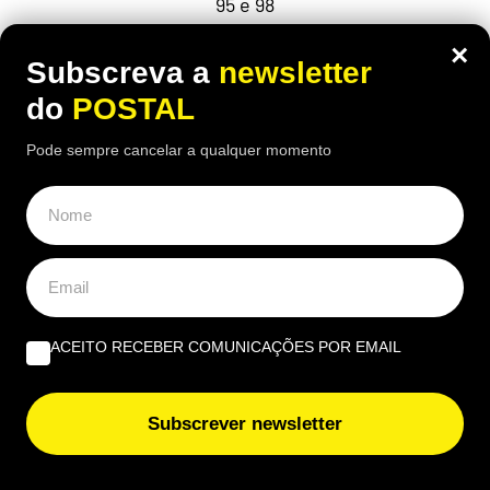
95 e 98
×
Subscreva a
newsletter
do
POSTAL
Pode sempre cancelar a qualquer momento
ACEITO RECEBER COMUNICAÇÕES POR EMAIL
ECONOMIA
,
EUROPA
Subscrever newsletter
“No meu tempo ganhava 150€ mas
vivia melhor”: reformada compara