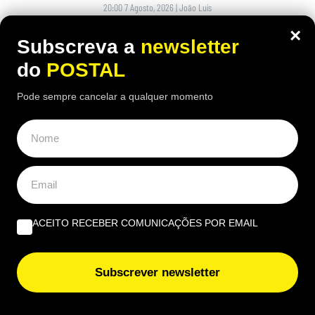
20:00 7 Agosto, 2026
|
João Luís
×
O homem recorreu ao tribunal espanhol depois de
Subscreva a
newsletter
ver o pedido recusado e acabou por conseguir
do
POSTAL
uma decisão favorável
Pode sempre cancelar a qualquer momento
ACEITO RECEBER COMUNICAÇÕES POR EMAIL
Subscrever newsletter