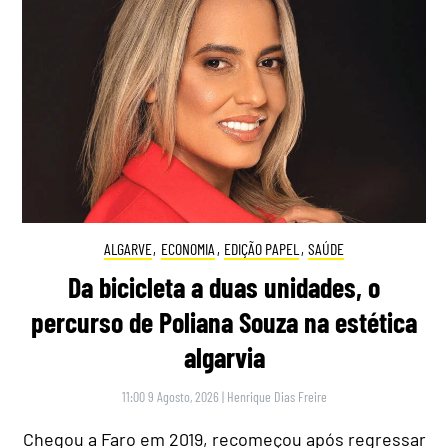
ALGARVE
,
ECONOMIA
,
EDIÇÃO PAPEL
,
SAÚDE
Da bicicleta a duas unidades, o
percurso de Poliana Souza na estética
algarvia
11:00 9 Agosto, 2026
|
Henrique Dias Freire
Chegou a Faro em 2019, recomeçou após regressar