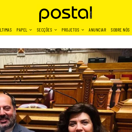
LTIMAS
PAPEL
SECÇÕES
PROJETOS
ANUNCIAR
SOBRE NÓS