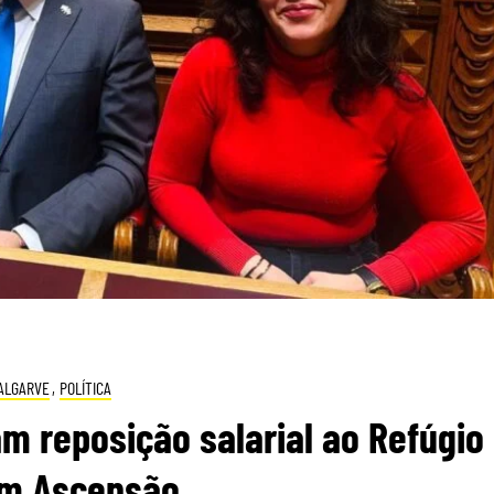
ALGARVE
,
POLÍTICA
 reposição salarial ao Refúgio
im Ascensão