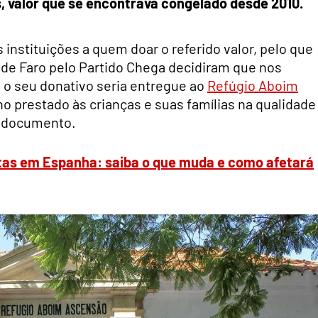
s, valor que se encontrava congelado desde 2010.
instituições a quem doar o referido valor, pelo que
l de Faro pelo Partido Chega decidiram que nos
l o seu donativo seria entregue ao
Refúgio Aboim
o prestado às crianças e suas famílias na qualidade
o documento.
stas em Espanha: saiba o que muda e como afetará