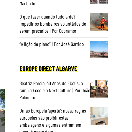
Machado
O que fazer quando tudo arde?
Impedir os bombeiros voluntários de
serem precários | Por Cobramor
“A lição de piano” | Por José Garrido
EUROPE DIRECT ALGARVE
Beatriz Garcia, 40 Anos de ECoCs, a
família Ecoc e a Next Culture | Por João
Palmeiro
União Europeia ‘aperta’: novas regras
europeias vão proibir estas
embalagens e algumas entram em
vigor já nesta data