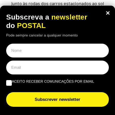
junto às rodas dos carros estacionados ao sol
×
Subscreva a
newsletter
do
POSTAL
Pode sempre cancelar a qualquer momento
ACEITO RECEBER COMUNICAÇÕES POR EMAIL
ECONOMIA
,
EUROPA
Subscrever newsletter
“No meu tempo ganhava 150€ mas