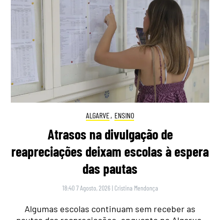
ALGARVE
,
ENSINO
Atrasos na divulgação de
reapreciações deixam escolas à espera
das pautas
18:40 7 Agosto, 2026
|
Cristina Mendonça
Algumas escolas continuam sem receber as
pautas das reapreciações, enquanto no Algarve,