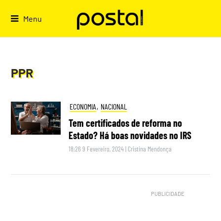
Skip
to
Menu
content
PPR
ECONOMIA
,
NACIONAL
Tem certificados de reforma no
Estado? Há boas novidades no IRS
18:26 9 Fevereiro, 2024
|
Cristina Mendonça