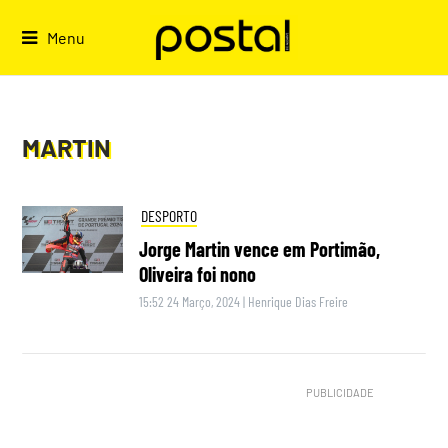
Skip
to
Menu
content
MARTIN
DESPORTO
Jorge Martin vence em Portimão,
Oliveira foi nono
15:52 24 Março, 2024
|
Henrique Dias Freire