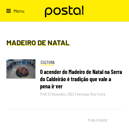
Skip
to
Menu
content
MADEIRO DE NATAL
CULTURA
O acender do Madeiro de Natal na Serra
do Caldeirão é tradição que vale a
pena ir ver
11:46 23 Dezembro, 2023
|
Henrique Dias Freire