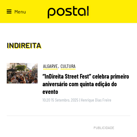
Skip
to
Menu
content
INDIREITA
ALGARVE
,
CULTURA
“InDireita Street Fest” celebra primeiro
aniversário com quinta edição do
evento
10:20 15 Setembro, 2025
|
Henrique Dias Freire