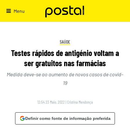
Skip
to
Menu
content
SAÚDE
Testes rápidos de antigénio voltam a
ser gratuitos nas farmácias
Medida deve-se ao aumento de novos casos de covid-
19
12:54 23 Maio, 2022
|
Cristina Mendonça
Definir como fonte de informação preferida