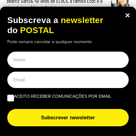
Beatriz Garcia, 40 Anos de ECoCs, a família Ecoc e a
Next Culture | Por João Palmeiro
×
Subscreva a
newsletter
do
POSTAL
Pode sempre cancelar a qualquer momento
ACEITO RECEBER COMUNICAÇÕES POR EMAIL
Subscrever newsletter