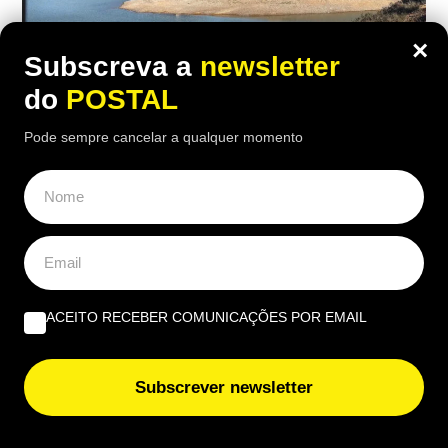
×
Subscreva a
newsletter
do
POSTAL
ALGARVE
,
EDIÇÃO PAPEL
Pode sempre cancelar a qualquer momento
Barlavento algarvio entre as bacias
com mais água no final de julho
09:30 8 Agosto, 2026
|
Cristina Mendonça
Com 86,7% da capacidade, o Barlavento foi a
terceira bacia com mais água, enquanto quase
ACEITO RECEBER COMUNICAÇÕES POR EMAIL
todo o país apresentava níveis acima do normal
Subscrever newsletter