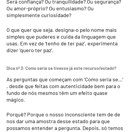
Será confiança? Ou tran­quilidade? Ou segurança?
Ou amor-próprio? Ou entu­siasmo? Ou
simplesmente curiosidade?
O que quer que seja, desig­na-o pelo nome mais
simples que puderes e cuida da lin­guagem que
usas. Em vez de ‘tenho de ter paz’, experi­menta
dizer ‘quero ter paz’.
Dica nº 3: Como seria se tivesse já este recurso/estado?
As perguntas que come­çam com ‘Como seria se…’
, desde que feitas com autenti­cidade bem para o
fundo de nós mesmos têm um efeito quase
mágico.
Porquê? Porque o nosso inconsciente tem de de
nos dar uma amostra desse es­tado para que
possamos en­tender a pergunta. Depois, só temos