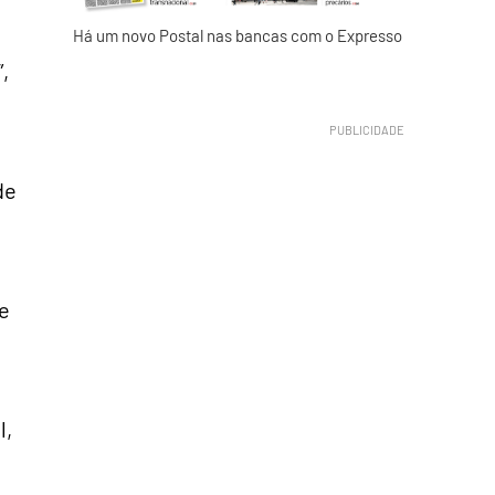
Há um novo Postal nas bancas com o Expresso
,
de
se
l,