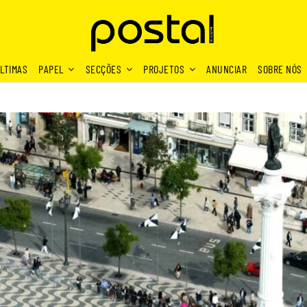
LTIMAS
PAPEL
SECÇÕES
PROJETOS
ANUNCIAR
SOBRE NÓS