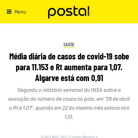
Skip
to
Menu
content
SAÚDE
Média diária de casos de covid-19 sobe
para 11.153 e Rt aumenta para 1,07.
Algarve está com 0,91
Segundo o relatório semanal do INSA sobre a
evolução do número de casos no país, em “29 de abril
o Rt é 1,07”, quando em 22 do mesmo mês estava nos
1,01.
14:40 4 Maio, 2022
|
Cristina Mendonça