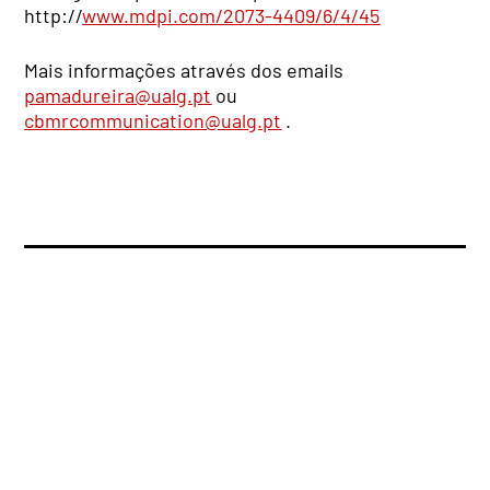
http://
www.mdpi.com/2073-4409/6/4/45
Mais informações através dos emails
pamadureira@ualg.pt
ou
cbmrcommunication@ualg.pt
.