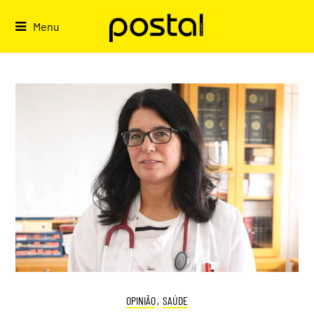
Skip
to
Menu
content
OPINIÃO
,
SAÚDE