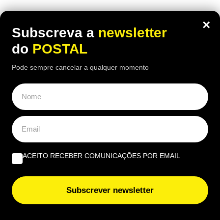
ÚLTIMAS NOTÍCIAS
×
Subscreva a
newsletter
Novo livro de Fernando Messias analisa impacto da
do
POSTAL
inteligência artificial na prática jurídica
Pode sempre cancelar a qualquer momento
Praia de Faro recebe dois dias dedicados ao surf, às
motos e à música
Vem aí “chuva de lama”: Poeiras do Saara ‘invadem’
Portugal a partir desta data e estas serão as regiões
afetadas
ACEITO RECEBER COMUNICAÇÕES POR EMAIL
Mulher obrigada a devolver 18.123€ à Segurança Social
por receber pensão social de velhice e de viuvez em
Subscrever newsletter
simultâneo: tribunal analisou o caso
“Não quero deixar dinheiro aos meus filhos”: reformou-