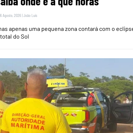
saiba onde e a que horas
 6 Agosto, 2026
|
João Luís
 mas apenas uma pequena zona contará com o eclips
total do Sol