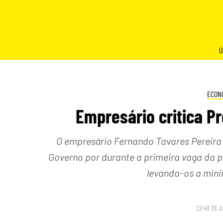
Skip
to
content
Ú
ECON
Empresário critica Pr
O empresário Fernando Tavares Pereira c
Governo por durante a primeira vaga da 
levando-os a mini
22:49 29 J