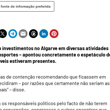
 fonte de informação preferida
 investimentos no Algarve em diversas atividades
ansportes – apontou concretamente o espetáculo d
eis estiveram presentes.
das de contenção recomendando que ficassem em
decidiram – por razões que certamente não seriam as
ís” – disse.
os responsáveis políticos pelo facto de não terem
omo convenções, congressos e outros encontros que