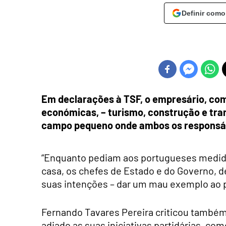
Definir como
Em declarações à TSF, o empresário, com
económicas, – turismo, construção e tr
campo pequeno onde ambos os responsáv
“Enquanto pediam aos portugueses medi
casa, os chefes de Estado e do Governo, 
suas intenções – dar um mau exemplo ao pa
Fernando Tavares Pereira criticou também 
adiado as suas iniciativas partidárias, c