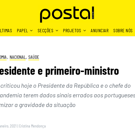
LTIMAS
PAPEL
SECÇÕES
PROJETOS
ANUNCIAR
SOBRE NÓS
OMIA
,
NACIONAL
,
SAÚDE
esidente e primeiro-ministro
riticou hoje o Presidente da República e o chefe do
pandemia terem dados sinais errados aos portuguese
mizar a gravidade da situação
aneiro, 2021
|
Cristina Mendonça