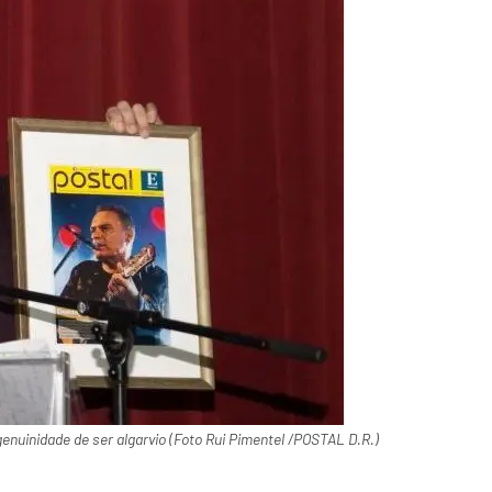
nuinidade de ser algarvio (Foto Rui Pimentel /POSTAL D.R.)