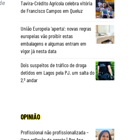
de
Tavira-Crédito Agrícola celebra vitória
de Francisco Campos em Queluz
União Europeia ‘aperta’: novas regras
europeias vão proibir estas
embalagens e algumas entram em
vigor já nesta data
Dois suspeitos de tráfico de droga
detidos em Lagos pela PJ, um salta do
2.º andar
OPINIÃO
Profissional não profissionalizada –
Uma reflexão de agosto | Por Ana