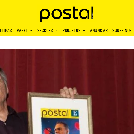
LTIMAS
PAPEL
SECÇÕES
PROJETOS
ANUNCIAR
SOBRE NÓS