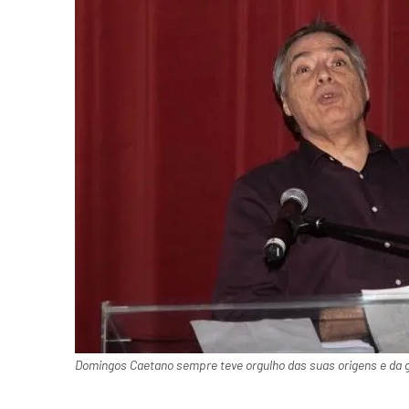
Domingos Caetano sempre teve orgulho das suas origens e da ge