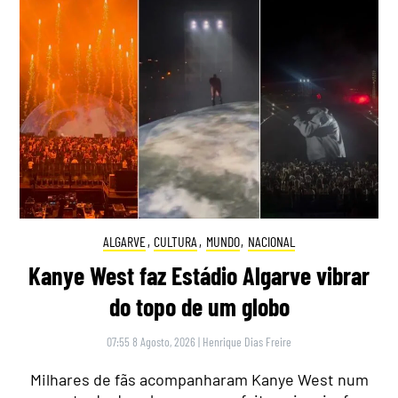
ALGARVE
,
CULTURA
,
MUNDO
,
NACIONAL
Kanye West faz Estádio Algarve vibrar
do topo de um globo
07:55 8 Agosto, 2026
|
Henrique Dias Freire
Milhares de fãs acompanharam Kanye West num