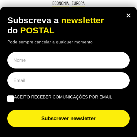
ECONOMIA
,
EUROPA
“No meu tempo ganhava 150€ mas
×
Subscreva a
newsletter
vivia melhor”: reformada compara
do
POSTAL
antigo salário com pensão atual de
Pode sempre cancelar a qualquer momento
1.100€
16:10 5 Agosto, 2026
|
Luís Santos
Reformada espanhola revela como consegue gerir
mensalmente uma pensão de 1.100 euros perante
preços cada vez mais elevados
ACEITO RECEBER COMUNICAÇÕES POR EMAIL
Subscrever newsletter