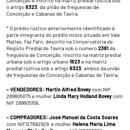
Conceição e inscrito na matriz predial rústica sob
o artigo
6323
, da união de freguesias de
Conceição e Cabanas de Tavira.
* O prédio rústico anteriormente identificado é
parte integrante do prédio misto situado em Vale
Matias, Faz Fato, descrito na Conservatória de
Registo Predial de Tavira sob o número
2381
da
freguesia de Conceição, inscrito na matriz predial
urbana sob o artigo urbano
1623
e na matriz
predial rústica sob o artigo
6323
, ambos da união
de freguesias de Conceição e Cabanas de Tavira
.
– VENDEDORES:
Martin Alfred Bovey
com NIF
289605075 e mulher
Linda Mary Holland Bovey
com
NIF
289605156.
– COMPRADORES:
José Manuel da Costa Soares
com NIF127682929 e mulher
Helena Maria Lima