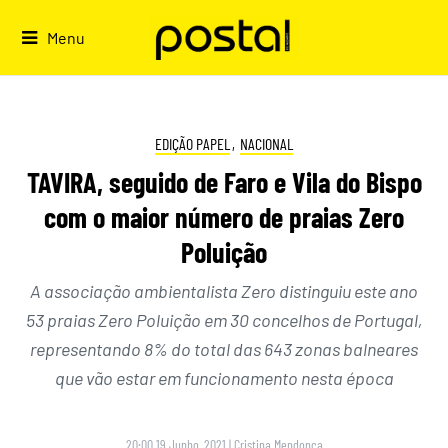
Skip
to
Menu
content
EDIÇÃO PAPEL
,
NACIONAL
TAVIRA, seguido de Faro e Vila do Bispo
com o maior número de praias Zero
Poluição
A associação ambientalista Zero distinguiu este ano
53 praias Zero Poluição em 30 concelhos de Portugal,
representando 8% do total das 643 zonas balneares
que vão estar em funcionamento nesta época
20:00 19 Junho, 2021
|
Cristina Mendonça