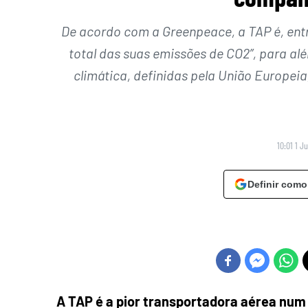
De acordo com a Greenpeace, a TAP é, entr
total das suas emissões de CO2”, para a
climática, definidas pela União Europei
10:01 1 J
Definir como
A TAP é a pior transportadora aérea num 