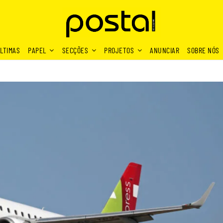
LTIMAS
PAPEL
SECÇÕES
PROJETOS
ANUNCIAR
SOBRE NÓS