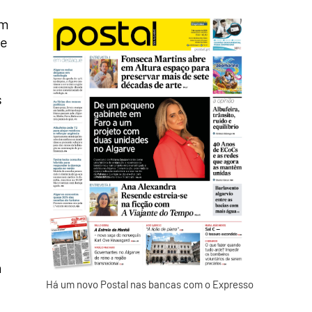
om
 e
s
m
Há um novo Postal nas bancas com o Expresso