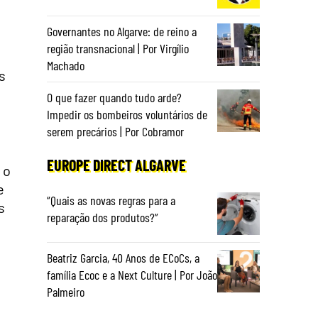
Governantes no Algarve: de reino a
região transnacional | Por Virgílio
Machado
s
O que fazer quando tudo arde?
Impedir os bombeiros voluntários de
serem precários | Por Cobramor
EUROPE DIRECT ALGARVE
 o
e
“Quais as novas regras para a
s
reparação dos produtos?”
Beatriz Garcia, 40 Anos de ECoCs, a
família Ecoc e a Next Culture | Por João
Palmeiro