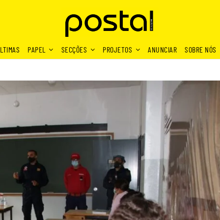
LTIMAS
PAPEL
SECÇÕES
PROJETOS
ANUNCIAR
SOBRE NÓS