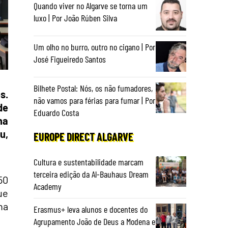
Quando viver no Algarve se torna um
luxo | Por João Rúben Silva
Um olho no burro, outro no cigano | Por
José Figueiredo Santos
Bilhete Postal: Nós, os não fumadores,
s.
não vamos para férias para fumar | Por
de
Eduardo Costa
na
u,
EUROPE DIRECT ALGARVE
Cultura e sustentabilidade marcam
terceira edição da Al-Bauhaus Dream
50
Academy
ue
na
Erasmus+ leva alunos e docentes do
Agrupamento João de Deus a Modena e