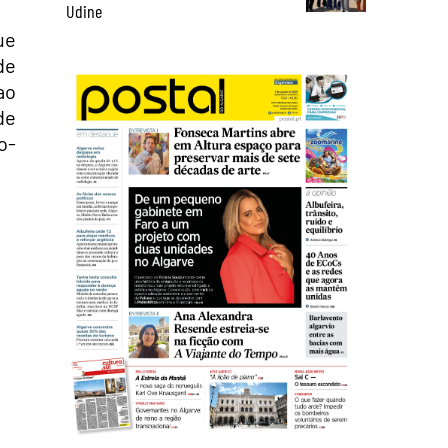
Udine
ue
de
ao
de
o-