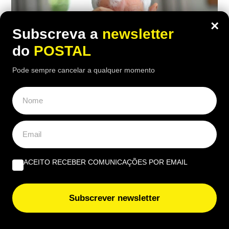
×
Subscreva a
newsletter
do
POSTAL
Pode sempre cancelar a qualquer momento
ECONOMIA
,
EUROPA
Carpinteiro reformado de 91 anos com
ACEITO RECEBER COMUNICAÇÕES POR EMAIL
incapacidade vê Segurança Social
recusar-lhe subida da pensão de 850€
Subscrever newsletter
para 1.547€: caso foi ‘parar’ a tribunal
12:30 7 Agosto, 2026
|
Daniel Fallows