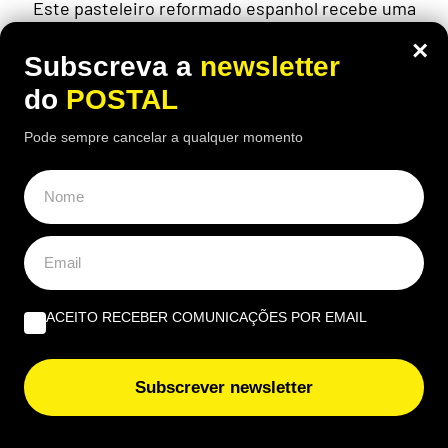
Este pasteleiro reformado espanhol recebe uma
pensão que não chega aos 900 euros por mês,
×
mesmo tendo descontado durante 45 anos
Subscreva a
newsletter
do
POSTAL
Pode sempre cancelar a qualquer momento
ACEITO RECEBER COMUNICAÇÕES POR EMAIL
Subscrever newsletter
ECONOMIA
,
EUROPA