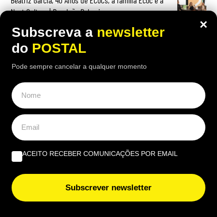
Beatriz Garcia, 40 Anos de ECoCs, a família Ecoc e a
Next Culture | Por João Palmeiro
×
Subscreva a
newsletter
do
POSTAL
Pode sempre cancelar a qualquer momento
ACEITO RECEBER COMUNICAÇÕES POR EMAIL
Subscrever newsletter