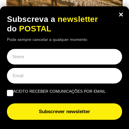
×
Subscreva a
newsletter
do
POSTAL
Pode sempre cancelar a qualquer momento
EUROPA
Nem aviões nem helicópteros: pastor
diz que a solução para os incêndios
está nos montes e “limpa mais do que
100 pessoas”
ACEITO RECEBER COMUNICAÇÕES POR EMAIL
17:00 5 Agosto, 2026
|
Rubén Gonçalves
Subscrever newsletter
Um pastor espanhol defende que o gado consegue
limpar os montes de forma mais eficaz do que
dezenas de trabalhadores