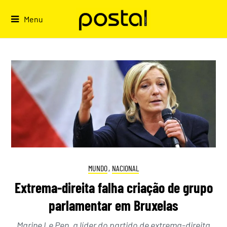
Skip
to
Menu
content
MUNDO
,
NACIONAL
Extrema-direita falha criação de grupo
parlamentar em Bruxelas
Marine Le Pen, a líder do partido de extrema-direita