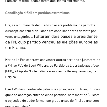
Está assim dificultada a tarefa dos líderes extremistas.
Conciliação difícil em partidos extremistas
Ora, se o número de deputados não era problema, os partidos
eurocépticos têm dificuldade em conciliar pontos de vista por
Faltaram dois países à presidente
vezes antagónicos.
da FN, cujo partido venceu as eleições europeias
em França.
Marine Le Pen esperava convencer outros partidos a juntarem-se
à FN, ao PVV de Geert Wilders, ao Partido da Liberdade austríaco
(FPO), à Liga do Norte italiana e ao Vlaams Belang flamengo, da
Bélgica.
Geert Wilders, conhecido pelas suas posições anti-Islão, indicou
que a colaboração entre os cinco partidos “será mantida (…) com
o objectivo de poder formar um grupo antes do final do ano com
novos parceiros”.