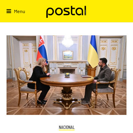
Skip
to
Menu
content
NACIONAL