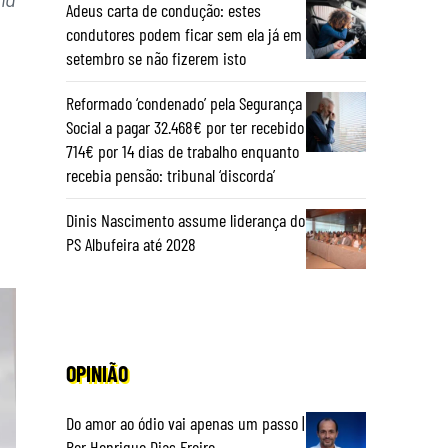
Adeus carta de condução: estes
condutores podem ficar sem ela já em
setembro se não fizerem isto
Reformado ‘condenado’ pela Segurança
Social a pagar 32.468€ por ter recebido
714€ por 14 dias de trabalho enquanto
recebia pensão: tribunal ‘discorda’
Dinis Nascimento assume liderança do
PS Albufeira até 2028
OPINIÃO
Do amor ao ódio vai apenas um passo |
Por Henrique Dias Freire