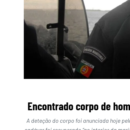
Encontrado corpo de hom
A deteção do corpo foi anunciada hoje pe
cadáver foi recuperado “no interior da mar