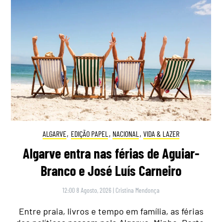
ALGARVE
,
EDIÇÃO PAPEL
,
NACIONAL
,
VIDA & LAZER
Algarve entra nas férias de Aguiar-
Branco e José Luís Carneiro
12:00 8 Agosto, 2026
|
Cristina Mendonça
Entre praia, livros e tempo em família, as férias