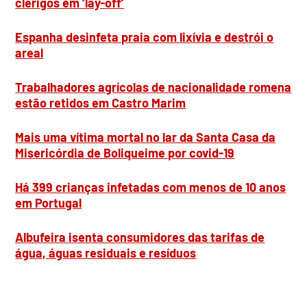
clérigos em ‘lay-off’
Espanha desinfeta praia com lixívia e destrói o
areal
Trabalhadores agrícolas de nacionalidade romena
estão retidos em Castro Marim
Mais uma vítima mortal no lar da Santa Casa da
Misericórdia de Boliqueime por covid-19
Há 399 crianças infetadas com menos de 10 anos
em Portugal
Albufeira isenta consumidores das tarifas de
água, águas residuais e resíduos