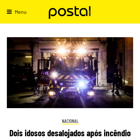
Skip
to
Menu
content
NACIONAL
Dois idosos desalojados após incêndio