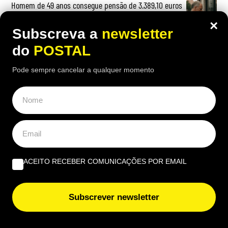
Homem de 49 anos consegue pensão de 3.389,10 euros
e 90.675,80 euros em retroativos por lhe ser
×
reconhecida incapacidade permanente após Segurança
Subscreva a
newsletter
Social a ter recusado: tribunal teve decisão final
do
POSTAL
Mulher divorcia-se e recebe 45 mil euros do ex-marido
Pode sempre cancelar a qualquer momento
por 15 anos de trabalho doméstico: tribunal teve
‘palavra final’
OPINIÃO
ACEITO RECEBER COMUNICAÇÕES POR EMAIL
Governantes no Algarve: de reino a região transnacional
| Por Virgílio Machado
Subscrever newsletter
O que fazer quando tudo arde? Impedir os bombeiros
voluntários de serem precários | Por Cobramor