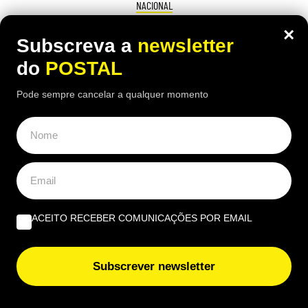
NACIONAL
Milhares sem água: vai haver cortes de
×
Subscreva a
newsletter
água prolongados em Portugal e há um
do
POSTAL
concelho com interrupção durante 5
Pode sempre cancelar a qualquer momento
dias
18:30 7 Agosto, 2026
|
Rubén Gonçalves
Vários concelhos já têm cortes de água
confirmados para a semana de 10 a 16 de agosto,
com interrupções que podem durar várias horas
ACEITO RECEBER COMUNICAÇÕES POR EMAIL
ÚLTIMAS NOTÍCIAS
Subscrever newsletter
Nova taxa em compras online ‘apanha’ europeus de