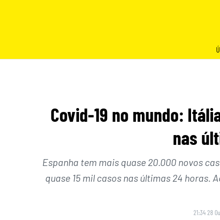
Skip
to
content
Ú
Covid-19 no mundo: Itáli
nas úl
Espanha tem mais quase 20.000 novos cas
quase 15 mil casos nas últimas 24 horas
21:34 28 O