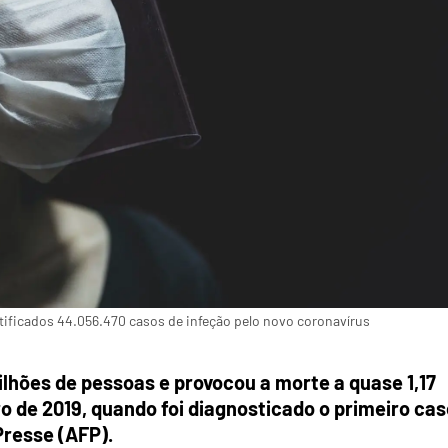
tificados 44.056.470 casos de infeção pelo novo coronavírus
lhões de pessoas e provocou a morte a quase 1,17
de 2019, quando foi diagnosticado o primeiro cas
resse (AFP).