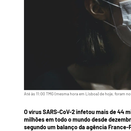
Até às 11:00 TMG (mesma hora em Lisboa) de hoje, foram no
O vírus SARS-CoV-2 infetou mais de 44 mi
milhões em todo o mundo desde dezembro 
segundo um balanço da agência France-P