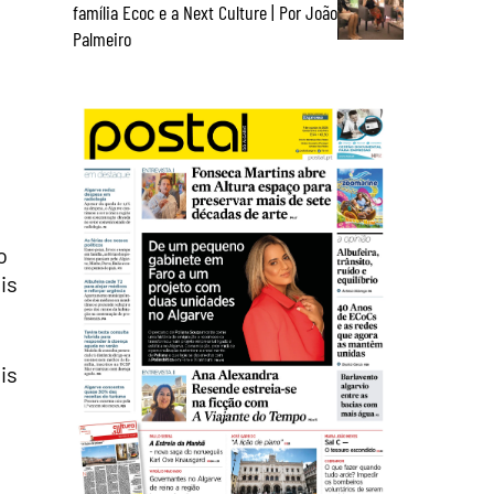
família Ecoc e a Next Culture | Por João
Palmeiro
o
is
is