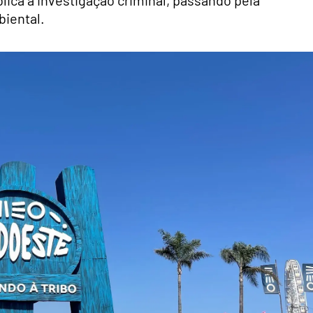
ica à investigação criminal, passando pela
biental.